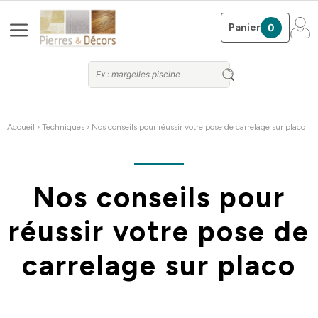
Aller
Menu
au
Panier
0
contenu
Accueil
›
Techniques
› Nos conseils pour réussir votre pose de carrelage sur placo
Nos conseils pour
réussir votre pose de
carrelage sur placo