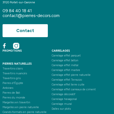
31120 Portet-sur-Garonne
09 84 40 18 41
contact@pierres-decors.com
Contact
PROMOTIONS
CARRELAGES
Carrelage effet parquet
Carrelage effet béton
PIERRES NATURELLES
Carrelage effet métal
Travertins clairs
Carrelage effet marbre
Travertins nuancés
Carrelage effet pierre naturelle
Travertins gris
Carrelage effet Terrazzo
Pierres d'Égypte
Carrelage effet terre cuite
Ardoises
Carrelage effet carreaux de ciment
Pierres de Bali
Carrelage décoratif
Pierres du monde
Carrelage hexagonal
Margelles en travertin
Carrelage mural
Margelles en pierre naturelle
Dalles sur plots
Grands formats en pierre naturelle