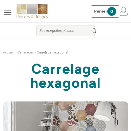
Aller
Menu
au
Panier
0
contenu
Accueil
›
Carrelages
› Carrelage hexagonal
Carrelage
hexagonal