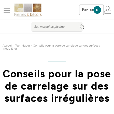
Aller
Menu
au
Panier
0
contenu
Accueil
›
Techniques
› Conseils pour la pose de carrelage sur des surfaces
irrégulières
Conseils pour la pose
de carrelage sur des
surfaces irrégulières