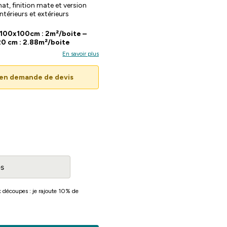
at, finition mate et version
ntérieurs et extérieurs
 100x100cm : 2m²/boite –
0 cm : 2.88m²/boite
En savoir plus
u'en demande de devis
ux découpes : je rajoute 10% de