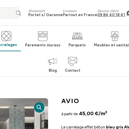
Showroom
Livraison
Service client
Portet s/ Garonne
Partout en France
09 84 40 18 41
rrelages
Parements muraux
Parquets
Meubles et sanita
Blog
Contact
AVIO
45,00
€
/m²
à partir de
Le carrelage effet béton
bleu gris A