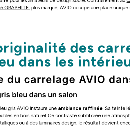
aite pour les amateurs de design sobre. Contrairement au
c
ncé GRAPHITE
, plus marqué, AVIO occupe une place unique da
riginalité des carr
leu dans les intéri
ce du carrelage AVIO da
gris bleu dans un salon
bleu gris AVIO instaure une
ambiance raffinée
. Sa teinte 
meubles en bois naturel. Ce contraste subtil crée une atmosp
lliques ou à des luminaires design, le résultat devient enc