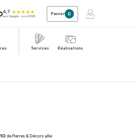
4,7
Panier
0
avis Google - Juin 2026
ires
Services
Réalisations
VIO
de Pierres & Décors allie