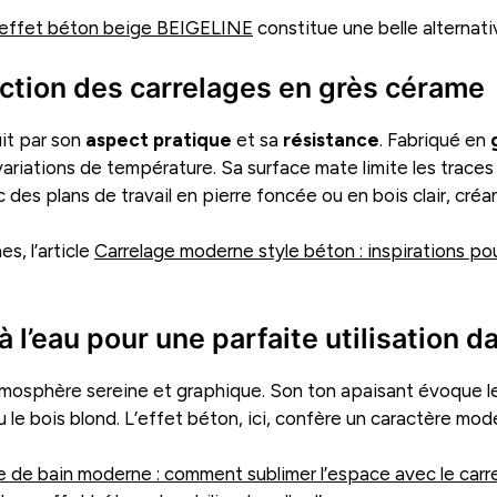
 effet béton beige BEIGELINE
constitue une belle alternat
lection des carrelages en grès cérame
uit par son
aspect pratique
et sa
résistance
. Fabriqué en
riations de température. Sa surface mate limite les traces e
 des plans de travail en pierre foncée ou en bois clair, créa
s, l’article
Carrelage moderne style béton : inspirations pou
 l’eau pour une parfaite utilisation d
atmosphère sereine et graphique. Son ton apaisant évoque l
u le bois blond. L’effet béton, ici, confère un caractère mode
le de bain moderne : comment sublimer l’espace avec le carr