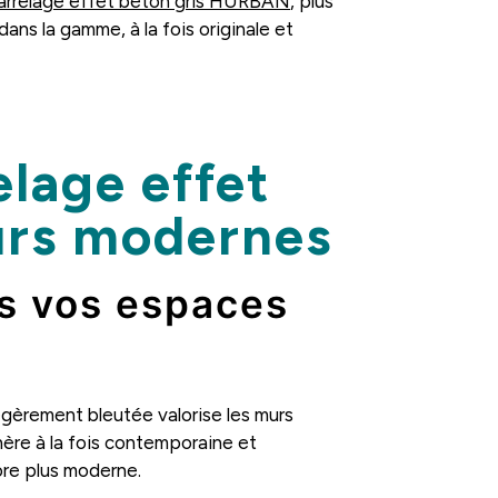
arrelage effet béton gris HURBAN
, plus
ns la gamme, à la fois originale et
elage effet
eurs modernes
ns vos espaces
légèrement bleutée valorise les murs
hère à la fois contemporaine et
ore plus moderne.