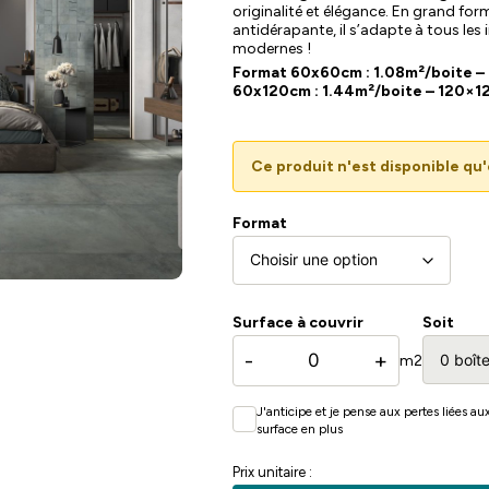
originalité et élégance. En grand form
antidérapante, il s’adapte à tous les i
modernes !
Format 60x60cm : 1.08m²/boite –
60x120cm : 1.44m²/boite – 120×12
Ce produit n'est disponible q
Format
Surface à couvrir
Soit
-
+
m2
J'anticipe et je pense aux pertes liées a
surface en plus
Prix unitaire :