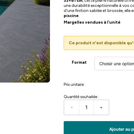
33×61 cm
, cette pierre naturelle of
une durabilité exceptionnelle à vos 
d’une finition sablée et brossée, elle 
piscine
.
Margelles vendues à l’unité
Ce produit n'est disponible q
Format
Prix unitaire :
Quantité souhaitée :
-
+
quantité
de
ROYAL
BLACK
Ajouter au 