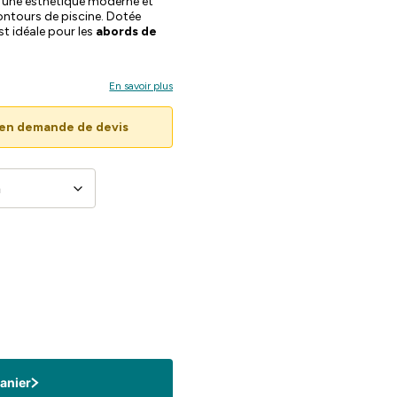
fre une esthétique moderne et
contours de piscine. Dotée
est idéale pour les
abords de
En savoir plus
u'en demande de devis
panier