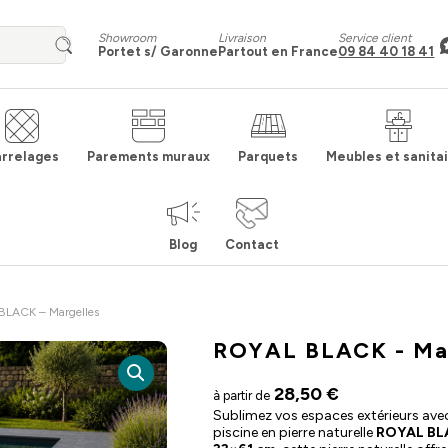
Showroom
Livraison
Service client
Portet s/ Garonne
Partout en France
09 84 40 18 41
rrelages
Parements muraux
Parquets
Meubles et sanita
Blog
Contact
BLACK – Margelles
ROYAL BLACK - Ma
28,50
€
à partir de
Sublimez vos espaces extérieurs ave
piscine en pierre naturelle
ROYAL BL