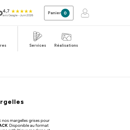
4,7
Panier
0
avis Google - Juin 2026
ires
Services
Réalisations
rgelles
c nos margelles grises pour
ACK
. Disponible au format