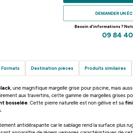
-
Margelles
DEMANDER UN ÉC
Besoin d'informations ? Notre
09 84 40
Formats
Destination pièces
Produits similaires
lack
, une magnifique margelle grise pour piscine, mais aussi
irement aux travertins, cette gamme de margelles grises pou
nt bosselée
. Cette pierre naturelle est non gélive et sa
fin
.
tement antidérapante car le sablage rend la surface plus ru
ssant apparaître de légers veinages caractéristiques de cet