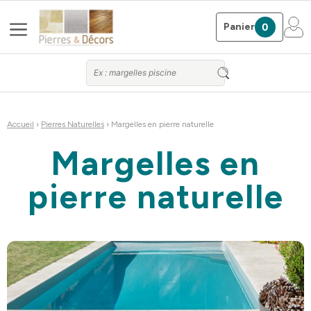
Aller
Menu
au
Panier
0
contenu
Accueil
›
Pierres Naturelles
› Margelles en pierre naturelle
Margelles en
pierre naturelle